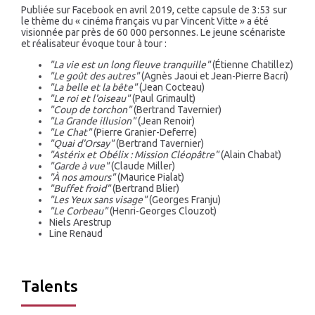
Publiée sur Facebook en avril 2019, cette capsule de 3:53 sur
le thème du « cinéma français vu par Vincent Vitte » a été
visionnée par près de 60 000 personnes. Le jeune scénariste
et réalisateur évoque tour à tour :
"La vie est un long fleuve tranquille"
(Étienne Chatillez)
"Le goût des autres"
(Agnès Jaoui et Jean-Pierre Bacri)
"La belle et la bête"
(Jean Cocteau)
"Le roi et l'oiseau"
(Paul Grimault)
"Coup de torchon"
(Bertrand Tavernier)
"La Grande illusion"
(Jean Renoir)
"Le Chat"
(Pierre Granier-Deferre)
"Quai d'Orsay"
(Bertrand Tavernier)
"Astérix et Obélix : Mission Cléopâtre"
(Alain Chabat)
"Garde à vue"
(Claude Miller)
"À nos amours"
(Maurice Pialat)
"Buffet froid"
(Bertrand Blier)
"Les Yeux sans visage"
(Georges Franju)
"Le Corbeau"
(Henri-Georges Clouzot)
Niels Arestrup
Line Renaud
Talents