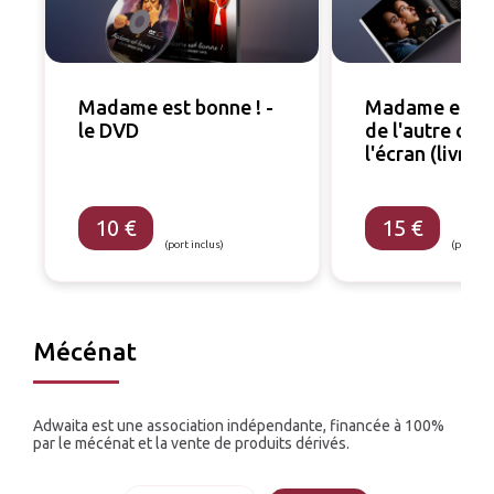
Madame est bonne ! -
Madame est b
le DVD
de l'autre côt
l'écran (livre)
10 €
15 €
(port inclus)
(port inc
Mécénat
Adwaita est une association indépendante, financée à 100%
par le mécénat et la vente de produits dérivés.